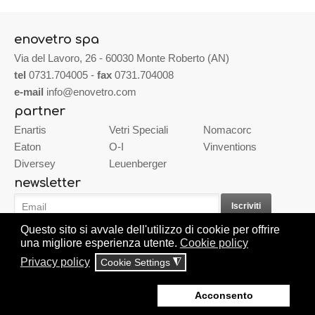
enovetro spa
Via del Lavoro, 26 - 60030 Monte Roberto (AN)
tel
0731.704005 -
fax
0731.704008
e-mail
info@enovetro.com
partner
Enartis
Vetri Speciali
Nomacorc
Eaton
O-I
Vinventions
Diversey
Leuenberger
newsletter
Questo sito si avvale dell'utilizzo di cookie per offrire
Acconsento al trattamento dei miei dati
una migliore esperienza utente.
Cookie policy
Privacy policy
Cookie Settings
◮
Copyright © 2014 Enovetro s.p.a. P.iva: 00977390426 | All right reserved.
Acconsento
Project by
Life Color
|
Cookie Policy
|
Privacy
|
Accessibilità